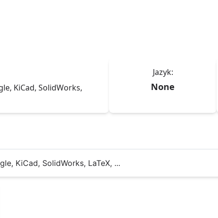
Jazyk:
None
agle, KiCad, SolidWorks,
agle, KiCad, SolidWorks, LaTeX, ...