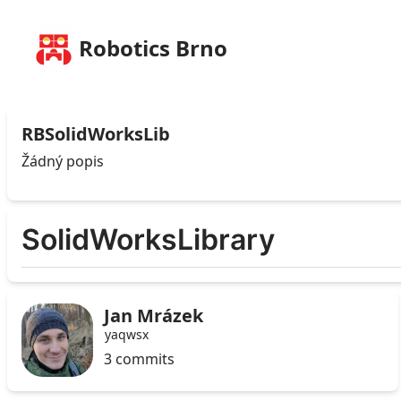
Robotics Brno
RBSolidWorksLib
Žádný popis
SolidWorksLibrary
Jan Mrázek
yaqwsx
3 commits