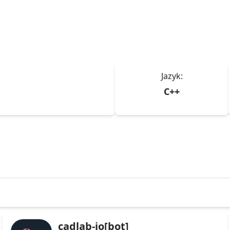
Jazyk:
C++
cadlab-io[bot]