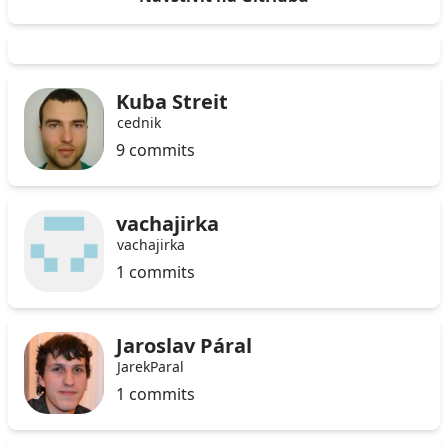
Kuba Streit
cednik
9 commits
vachajirka
vachajirka
1 commits
Jaroslav Páral
JarekParal
1 commits