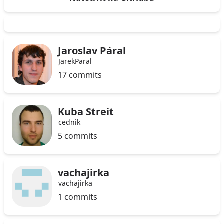
Jaroslav Páral
JarekParal
17 commits
Kuba Streit
cednik
5 commits
vachajirka
vachajirka
1 commits